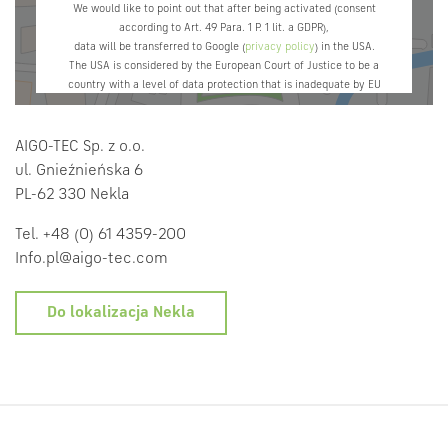
We would like to point out that after being activated (consent
according to Art. 49 Para. 1 P. 1 lit. a GDPR),
data will be transferred to Google (
privacy policy
) in the USA.
The USA is considered by the European Court of Justice to be a
country with a level of data protection that is inadequate by EU
standards.
If you do not use Google Maps, the transfer described above will not
take place.
AIGO-TEC Sp. z o.o.
ul. Gnieźnieńska 6
PL-62 330 Nekla
Tel. +48 (0) 61 4359-200
Info.pl@aigo-tec.com
Do lokalizacja Nekla